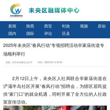
新闻
陕西
西安
时政
视频
原创
国内
国际
评论
区县
2025年未央区“春风行动”专项招聘活动辛家庙街道专
场顺利举行
来源：
长乐未央微信公众号
时间：
2025/02/14 09:36
2月12日上午，未央区人社局联合辛家庙街道在
浐灞半岛社区开展“春风行动”招聘会，为辖区居民提
供“家门口”的就业机遇，同时开展了全方位的人社政
策宣传活动。